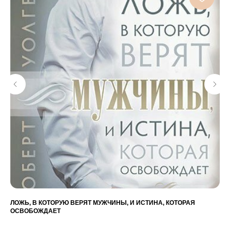
ЛОЖЬ, В КОТОРУЮ ВЕРЯТ МУЖЧИНЫ, И ИСТИНА, КОТОРАЯ
ОД
ОСВОБОЖДАЕТ
Св