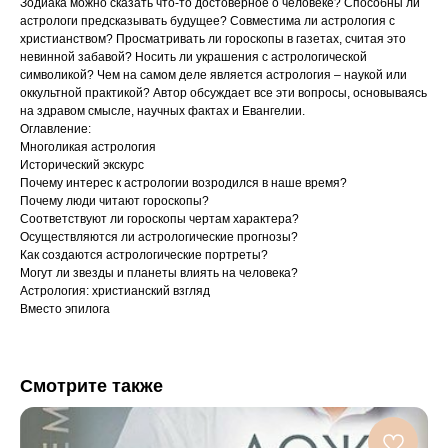
Зодиака можно сказать что-то достоверное о человеке? Способны ли
астрологи предсказывать будущее? Совместима ли астрология с
христианством? Просматривать ли гороскопы в газетах, считая это
невинной забавой? Носить ли украшения с астрологической
символикой? Чем на самом деле является астрология – наукой или
оккультной практикой? Автор обсуждает все эти вопросы, основываясь
на здравом смысле, научных фактах и Евангелии.
Оглавление:
Многоликая астрология
Исторический экскурс
Почему интерес к астрологии возродился в наше время?
Почему люди читают гороскопы?
Соответствуют ли гороскопы чертам характера?
Осуществляются ли астрологические прогнозы?
Как создаются астрологические портреты?
Могут ли звезды и планеты влиять на человека?
Астрология: христианский взгляд
Вместо эпилога
Смотрите также