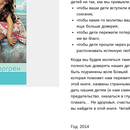
детей не так, как мы привыкли
чтобы ваши дети вступили в
союзник;
чтобы какие-то молитвы ваш
еще больше доверия;
чтобы дети пережили потер
им во благо;
чтобы дети прошли через р
распознавать истинную люб
Когда мы будем молиться так
полностью доверять наших дет
быть подчинены воле Божьей. 
которая поможет нам пережить
этой книге, названы странным
дать нашим детям (и нам сам
предательство, оказаться в г
плакать… Не здоровья, счасть
вы найдете в этой книге. Чита
Год: 2014