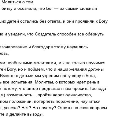
. Молиться о том:
 битву и осознали, что Бог — их самый сильный
их детей остались без ответа, и они проявили к Богу
ю и увидели, что Создатель способен все обернуть
азочарование и благодаря этому научились
овь.
ими необычными молитвами, мы не только научимся
ей Богу, но и поймем, что и наши желания должны
Вместе с детьми мы укрепим нашу веру в Бога,
 все испытания. Молитвы, о которых идет речь в
и потому, что автор предлагает нам просить Господа
им) возможность… пройти через одиночество,
лупом положении, потерпеть поражение, научиться
я, успеха? Нет? Но почему? Ответы на свои вопросы
йте и делайте выводы.