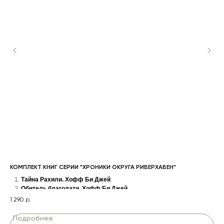
КОМПЛЕКТ КНИГ СЕРИИ "ХРОНИКИ ОКРУГА РИВЕРХАВЕН"
НА 
Тайна Рахили. Хофф Би Джей
Обитель благодати. Хофф Би Джей
42
Река милости. Хофф Би Джей
1 290
р.
П
Подробнее