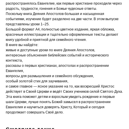
распространялось Евангелие, как первые христиане проходили через
радость, трудности, гонения и Божьи чудесные ответы.
Поскольку книга Деяния Апостолов большая и насыщенная
событиями, изучение будет разделено на две части. В этом выпуске
представлены уроки 1–25.
Большой формат A4, полностью цветное издание, яркая обложка,
красочные иллюстрации и тщательно оформленные тексты делают
книгу удобной и приятной для семейного чтения.
В книге вы найдёте:
живые и доступные уроки по книге Деяния Апостолов,
интересные объяснения библейских событий и исторического
контекста,
рассказы о первых христианах, апостолах и распространении
Евангелия,
вопросы для размышления и семейного обсуждения,
особый золотой стих для заучивания,
и самое главное — ясное указание на то, как воскресший Христос
действует в Своей Церкви и ведёт Своих учеников силой Святого Духа.
Эта книга поможет детям и взрослым увидеть рождение и первые
шаги Церкви, лучше понять Божий замысел в распространении
Евангелия и научиться доверять Христу, Который и сегодня
продолжает совершать Своё дело.