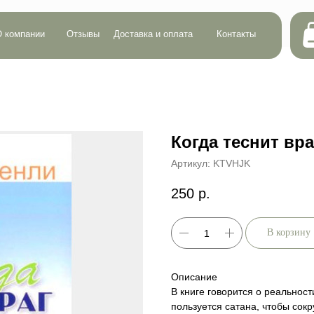
Сумма:
0
ии
Отзывы
Доставка и оплата
Контакты
Кол-во:
0
Когда теснит вра
Артикул:
KTVHJK
250
р.
В корзину
Описание
В книге говорится о реальнос
пользуется сатана, чтобы сок