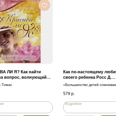
А ЛИ Я? Как найти
Как по-настоящему люби
на вопрос, волнующий
своего ребенка Росс Д.
ю женщину.
Кэмпбелл
 Томас
«Большинство детей сомневаю
они искренне, и безусловно л
579
р.
- утверждает доктор Росс Кэмп
известный психиатр, в течение
нее
Подробнее
лет специализировавшийся на
с маленькими детьми. . .Книга