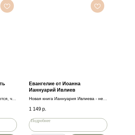
ть
Евангелие от Иоанна
Ианнуарий Ивлиев
тся, что
Новая книга Ианнуария Ивлиева - не
юбимы»,
привычный, развернутый
1 149
р.
белл,
комментарий, выстроенный по
 долгих
единому цельному плану, а сборник
Подробнее
 работе
разных по жанру текстов,
 «Как по-
посвященных Евангелию от Иоанна.