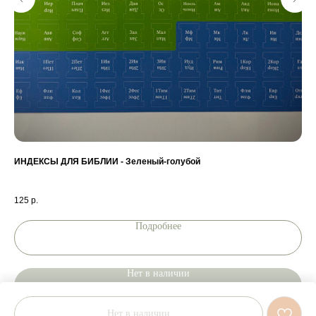
ИНДЕКСЫ ДЛЯ БИБЛИИ - Зеленый-голубой
ЧТ
Гэ
125
р.
36
Подробнее
П
Нет в наличии
Нет в наличии