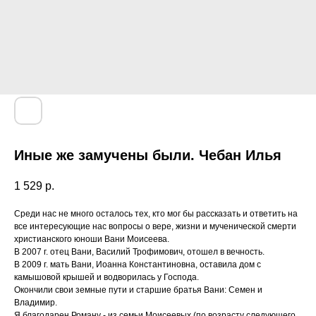
Иные же замучены были. Чебан Илья
1 529
р.
Среди нас не много осталось тех, кто мог бы рассказать и ответить на
все интересующие нас вопросы о вере, жизни и мученической смерти
христианского юноши Вани Моисеева.
В 2007 г. отец Вани, Василий Трофимович, отошел в вечность.
В 2009 г. мать Вани, Иоанна Константиновна, оставила дом с
камышовой крышей и водворилась у Господа.
Окончили свои земные пути и старшие братья Вани: Семен и
Владимир.
Я благодарен Роману - из семьи Моисеевых (по возрасту следующего