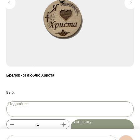
)
Брелок - Я люблю Христа
ПР
Ва
99
р.
38
Подробнее
П
В корзину