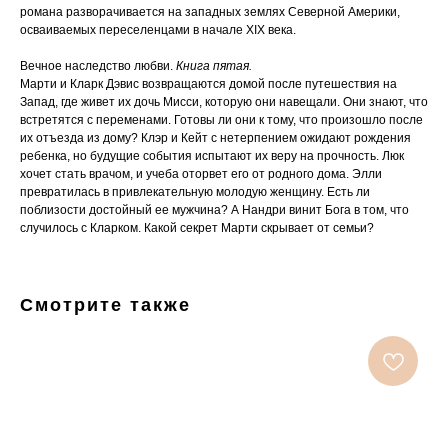
романа разворачивается на западных землях Северной Америки,
осваиваемых переселенцами в начале ХIX века.
Вечное наследство любви.
Книга пятая.
Марти и Кларк Дэвис возвращаются домой после путешествия на
Запад, где живет их дочь Мисси, которую они навещали. Они знают, что
встретятся с переменами. Готовы ли они к тому, что произошло после
их отъезда из дому? Клэр и Кейт с нетерпением ожидают рождения
ребенка, но будущие события испытают их веру на прочность. Люк
хочет стать врачом, и учеба оторвет его от родного дома. Элли
превратилась в привлекательную молодую женщину. Есть ли
поблизости достойный ее мужчина? А Нандри винит Бога в том, что
случилось с Кларком. Какой секрет Марти скрывает от семьи?
Смотрите также