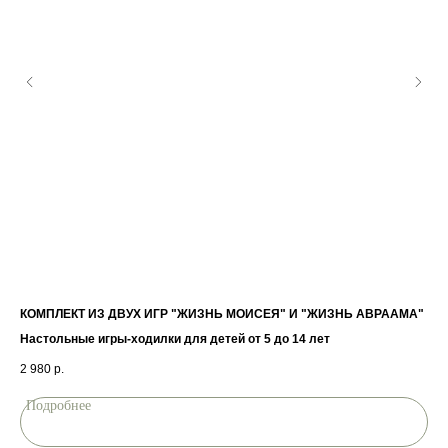
ан
КОМПЛЕКТ ИЗ ДВУХ ИГР "ЖИЗНЬ МОИСЕЯ" И "ЖИЗНЬ АВРААМА"
ЗА
дут
Настольные игры-ходилки для детей от 5 до 14 лет
Воз
2 980
р.
46
Подробнее
П