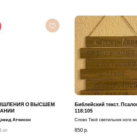
ЫШЛЕНИЯ О ВЫСШЕМ
Библейский текст. Псал
ВАНИИ
118:105
Дэвид Атчисон
Слово Твоё светильник ноге м
свет стезе моей.
850
р.
1 шт
Псалом 118:105