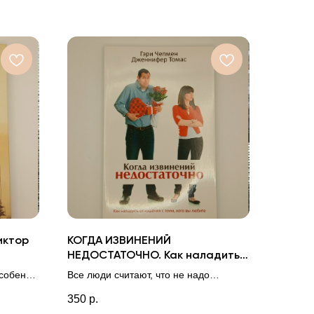
иктор
КОГДА ИЗВИНЕНИЙ
НЕДОСТАТОЧНО. Как наладить
отношения с теми, кого вы
особенно
Все люди считают, что не надо
любите. Гэри Чепмен
ние
ограничиваться быстрым "прости
350
р.
меня". Надо научиться действенно