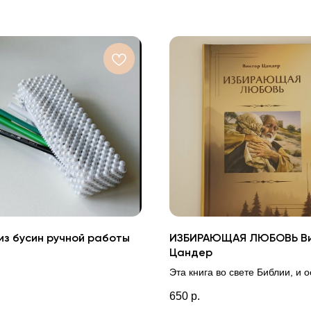
из бусин ручной работы
ИЗБИРАЮЩАЯ ЛЮБОВЬ В
Цандер
Эта книга во свете Библии, и 
Иоанна 3:16, обращает внима
650
р.
читателя на Божью любовь,