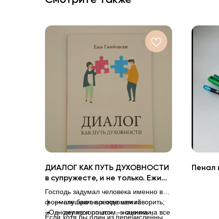
ДИАЛОГ КАК ПУТЬ ДУХОВНОСТИ
Пенал 
в супружесте, и не только. Ежи
Гжибовски
Господь задумал человека именно в
формате брачных отношений.
— слушают, прежде чем говорить;
«Одному нехорошо», — оценка на все
— делятся опытом, знаниями,
Если хотя бы один из перечисленных