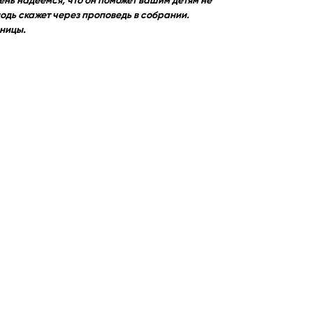
нь надеемся, что он поможет вашим детям не
подь скажет через проповедь в собрании.
аницы.