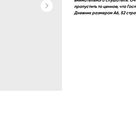
внимательного слушателя. Оче
пропустить то ценное, что Гос
Дневник размером А6, 52 стр