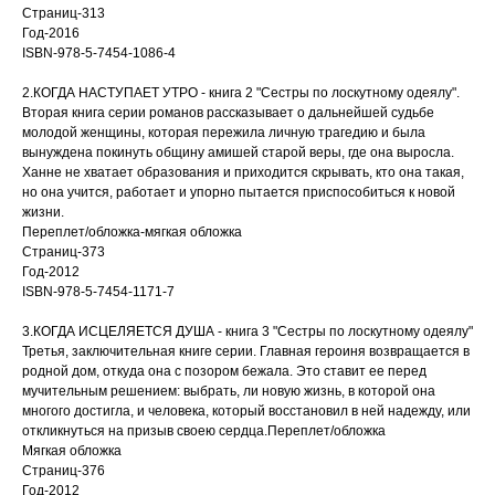
Страниц-313
Год-2016
ISBN-978-5-7454-1086-4
2.КОГДА НАСТУПАЕТ УТРО - книга 2 "Сестры по лоскутному одеялу".
Вторая книга серии романов рассказывает о дальнейшей судьбе
молодой женщины, которая пережила личную трагедию и была
вынуждена покинуть общину амишей старой веры, где она выросла.
Ханне не хватает образования и приходится скрывать, кто она такая,
но она учится, работает и упорно пытается приспособиться к новой
жизни.
Переплет/обложка-мягкая обложка
Страниц-373
Год-2012
ISBN-978-5-7454-1171-7
3.КОГДА ИСЦЕЛЯЕТСЯ ДУША - книга 3 "Сестры по лоскутному одеялу"
Третья, заключительная книге серии. Главная героиня возвращается в
родной дом, откуда она с позором бежала. Это ставит ее перед
мучительным решением: выбрать, ли новую жизнь, в которой она
многого достигла, и человека, который восстановил в ней надежду, или
откликнуться на призыв своею сердца.Переплет/обложка
Мягкая обложка
Страниц-376
Год-2012