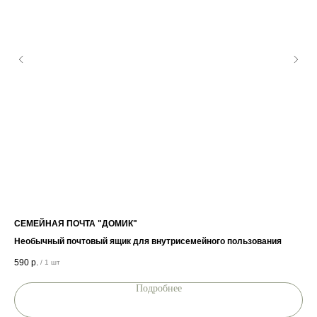
СЕМЕЙНАЯ ПОЧТА "ДОМИК"
ВМ
Необычный почтовый ящик для внутрисемейного пользования
Фи
590
р.
36
/
1 шт
Подробнее
П