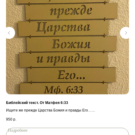
Библейский текст. От Матфея 6:33
КО
Ищите же прежде Царства Божия и правды Его…
Ко
От Матфея 6:33
950
р.
99
Подробнее