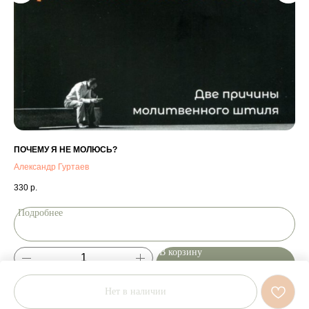
ПОЧЕМУ Я НЕ МОЛЮСЬ?
Но
Александр Гуртаев
330
р.
37
Подробнее
П
В корзину
Нет в наличии