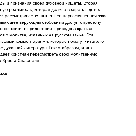
жды и признания своей духовной нищеты. Вторая
ную реальность, которая должна возгреть в детях
ей рассматривается нынешнее первосвяшенническое
рывающее верующим свободный доступ к престолу
конце книги, в приложении. приведена краткая
в о молитве, изданных на русском языке. Эта
льшими комментариями, которые помогут читателю
е духовной литературы Таким образом, книга
дает христиан пересмотреть свою молитвенную
а Христа Спасителя.
ожка