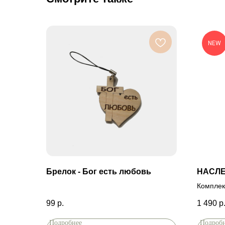
NEW
Брелок - Бог есть любовь
НАСЛ
Комплек
99
р.
1 490
р
Подробнее
Подроб