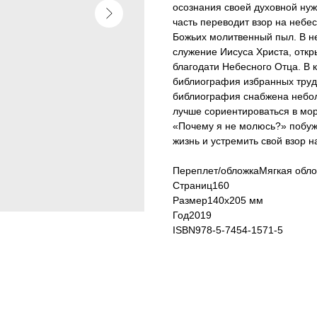
осознания своей духовной ну
часть переводит взор на небес
Божьих молитвенный пыл. В н
служение Иисуса Христа, отк
благодати Небесного Отца. В 
библиография избранных трудо
библиография снабжена небо
лучше сориентироваться в мор
«Почему я не молюсь?» побуж
жизнь и устремить свой взор н
Переплет/обложкаМягкая обл
Страниц160
Размер140х205 мм
Год2019
ISBN978-5-7454-1571-5