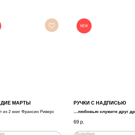
NEW
ЕДИЕ МАРТЫ
РУЧКИ С НАДПИСЬЮ
т из 2 книг Франсин Риверс
…любовью служите друг др
Гал.5:13
.
69
р.
нее
Подробнее