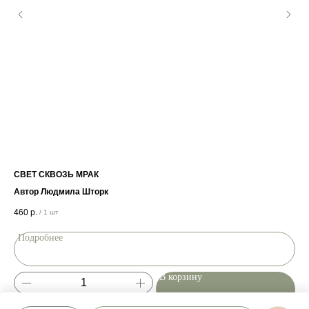
СВЕТ СКВОЗЬ МРАК
НА
Автор Людмила Шторк
Ком
460
р.
1 4
/
1 шт
Подробнее
П
В корзину