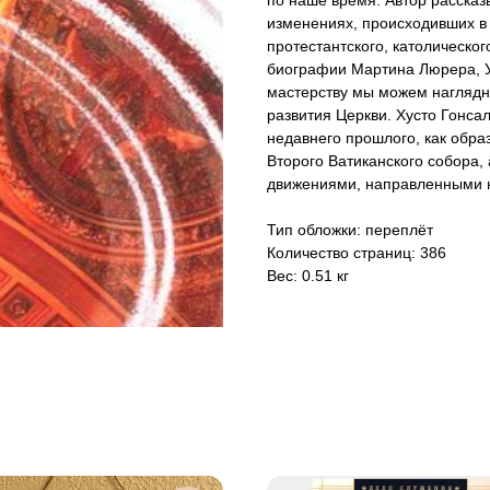
по наше время. Автор рассказ
изменениях, происходивших в 
протестантского, католическо
биографии Мартина Люрера, У
мастерству мы можем наглядн
развития Церкви. Хусто Гонса
недавнего прошлого, как обр
Второго Ватиканского собора,
движениями, направленными н
Тип обложки: переплёт
Количество страниц: 386
Вес: 0.51 кг