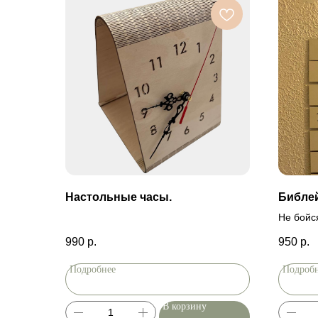
Настольные часы.
Библей
Не бойся
твой;
990
р.
950
р.
Исаия 4
Подробнее
Подроб
В корзину