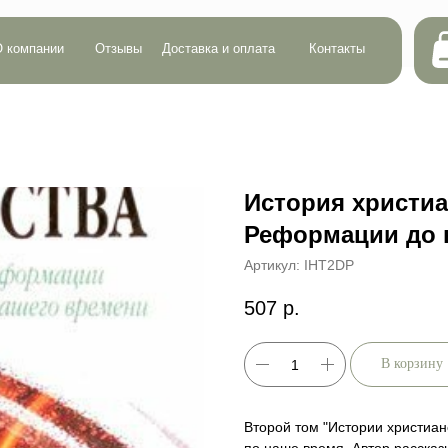
Сумма:
0 р.
ии
Отзывы
Доставка и оплата
Контакты
Кол-во:
0
История христиа
Реформации до 
Артикул:
IHT2DP
507
р.
В корзину
Второй том "Истории христиан