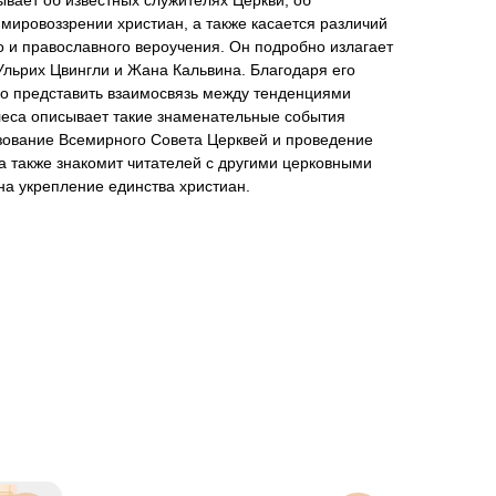
ывает об известных служителях Церкви, об
мировоззрении христиан, а также касается различий
го и православного вероучения. Он подробно излагает
льрих Цвингли и Жана Кальвина. Благодаря его
о представить взаимосвязь между тенденциями
леса описывает такие знаменательные события
азование Всемирного Совета Церквей и проведение
 а также знакомит читателей с другими церковными
а укрепление единства христиан.