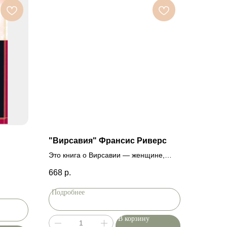
"Вирсавия" Франсис Риверс
Это книга о Вирсавии — женщине,
обретшей благодать, четвертый из
668
р.
пяти романов серии «Родословная
благодати». Это романы о женщинах,
Подробнее
избранных Богом. Каждая из них
попадала в экстраординарные, даже
скандальные ситуации. Каждая из них
В корзину